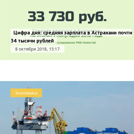
Цифра дня: средняя зарплата в Астрахани почти
34 тысячи рублей
«Днище с подзором»: завод «Лотос» построит
8 октября 2018, 15:17
две новые баржи
5 октября 2018, 13:25
Экономика
Экономика