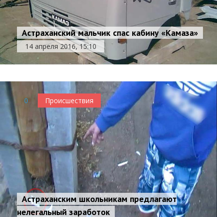
Астраханский мальчик спас кабину «Камаза»
14 апреля 2016, 15:10
0
Происшествия
Астраханским школьникам предлагают
нелегальный заработок