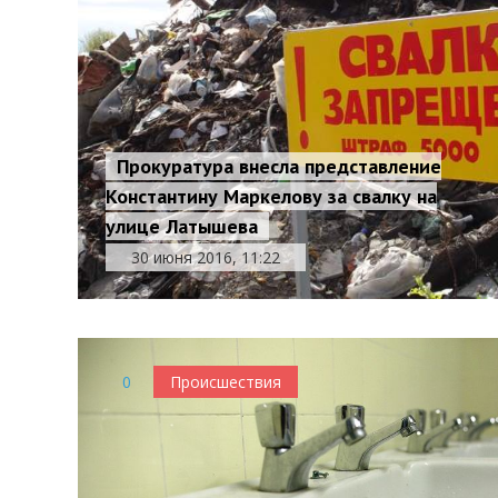
Прокуратура внесла представление
Константину Маркелову за свалку на
улице Латышева
30 июня 2016, 11:22
0
Происшествия