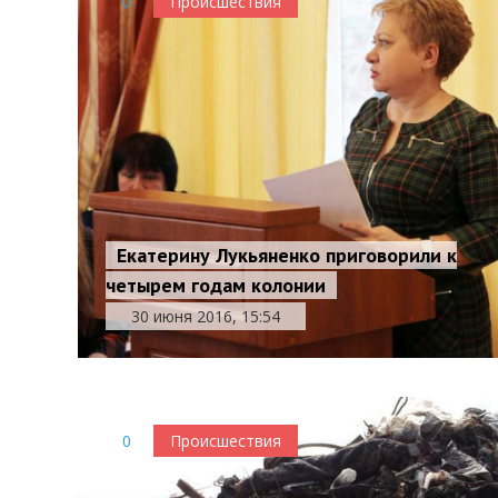
0
Происшествия
Екатерину Лукьяненко приговорили к
четырем годам колонии
30 июня 2016, 15:54
0
Происшествия