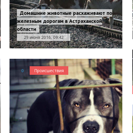
Домашние животные расхаживают по
железным дорогам в Астраханской
области
29 июня 2016, 09:42
0
Происшествия