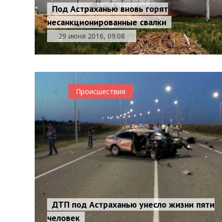
Под Астраханью вновь горят
несанкционированные свалки
29 июня 2016, 09:08
0
Происшествия
ДТП под Астраханью унесло жизни пяти
человек