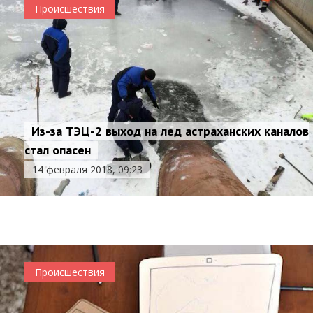
Происшествия
Из-за ТЭЦ-2 выход на лед астраханских каналов
стал опасен
Тело девушки нашли прохожие в микрорайоне
14 февраля 2018, 09:23
Бабаевского
13 февраля 2018, 14:32
Происшествия
Происшествия