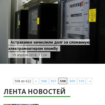
Астраханке начислили долг за сломанную
электромонтером пломбу
19 апреля 2018, 13:24
508 из 622
«
506
507
508
509
510
»
ЛЕНТА НОВОСТЕЙ