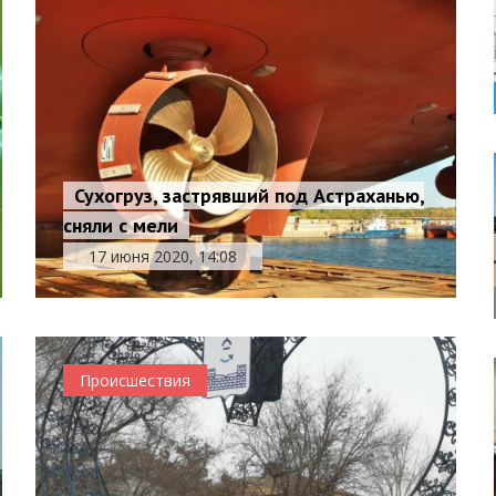
Сухогруз, застрявший под Астраханью,
сняли с мели
17 июня 2020, 14:08
Происшествия