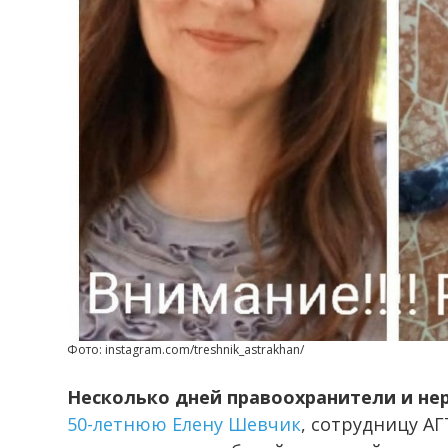
Фото: instagram.com/treshnik_astrakhan/
Несколько дней правоохранители и н
50-летнюю Елену Шевчик
, сотрудницу АГ