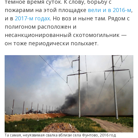
темное время суток. К слову, борьбу с
пожарами на этой площадке
вели и в 2016-м
,
и в
2017-м годах
. Но воз и ныне там. Рядом с
полигоном расположен и
несанкционированный скотомогильник —
он тоже периодически полыхает.
Та самая, неуязвимая свалка вблизи села Фунтово, 2016 год.