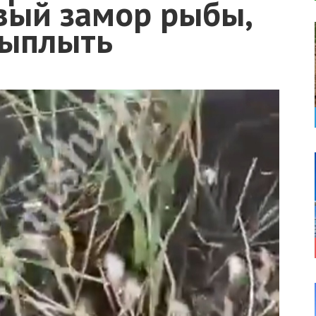
вый замор рыбы,
выплыть