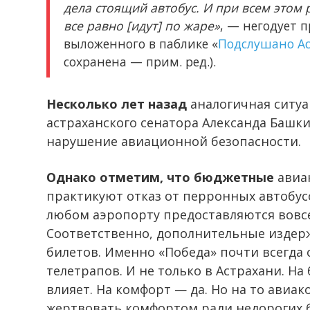
дела стоящий автобус. И при всем этом
все равно [идут] по жаре»
, — негодует 
выложенного в паблике «
Подслушано А
сохранена — прим. ред.).
Несколько лет назад
аналогичная ситу
астраханского сенатора Александа Башки
нарушение авиационной безопасности.
Однако отметим, что бюджетные
авиак
практикуют отказ от перронных автобусо
любом аэропорту предоставляются вовсе
Соответственно, дополнительные издер
билетов. Именно «Победа» почти всегда 
телетрапов. И не только в Астрахани. На
влияет. На комфорт — да. Но на то ави
жертвовать комфортом ради недорогих 