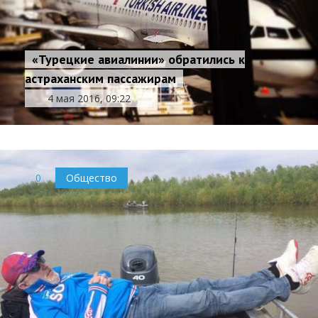
«Турецкие авиалинии» обратились к
астраханским пассажирам
4 мая 2016, 09:22
0
Общество