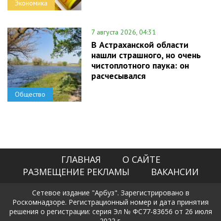
Экономика
7 августа 2026, 04:31
В Астраханской области
нашли страшного, но очень
чистоплотного паука: он
расчесывался
Общество
ГЛАВНАЯ
О САЙТЕ
РАЗМЕЩЕНИЕ РЕКЛАМЫ
ВАКАНСИИ
Сетевое издание "Арбуз". Зарегистрировано в
Роскомнадзоре. Регистрационный номер и дата принятия
решения о регистрации: серия Эл № ФС77-83656 от 26 июля
2022 г.