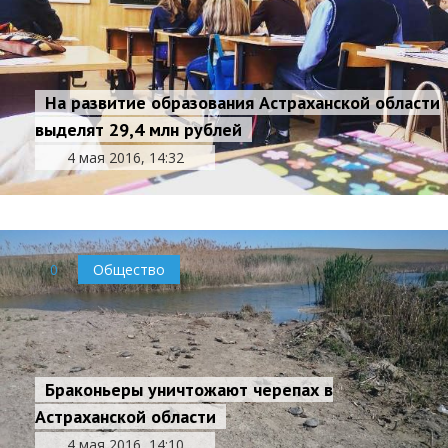
На развитие образования Астраханской области
выделят 29,4 млн рублей
4 мая 2016, 14:32
0
Общество
Браконьеры уничтожают черепах в
Астраханской области
4 мая 2016, 14:10