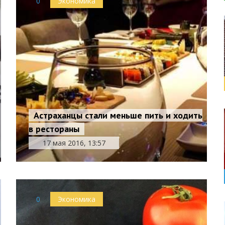
0
Экономика
Астраханцы стали меньше пить и ходить
в рестораны
17 мая 2016, 13:57
0
Экономика