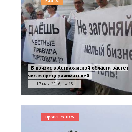
0
Бизнес
В кризис в Астраханской области растет
число предпринимателей
17 мая 2016, 14:15
0
Происшествия