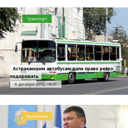
0
Транспорт
Астраханским автобусам дали право резко
подорожать
6 декабря 2016, 18:41
0
Экономика