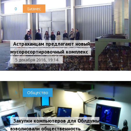
0
Бизнес
Астраханцам предлагают новый
мусоросортировочный комплекс
5 декабря 2016, 19:14
0
Общество
Закупки компьютеров для Облдумы
взволновали общественность