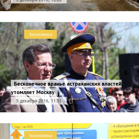
0
Экономика
Бесконечное вранье астраханских властей
утомляет Москву
5 декабря 2016, 11:51
0
Экономика