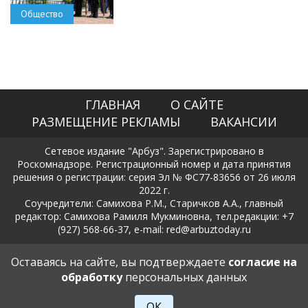
Общество
ГЛАВНАЯ
О САЙТЕ
РАЗМЕЩЕНИЕ РЕКЛАМЫ
ВАКАНСИИ
Сетевое издание "Арбуз". Зарегистрировано в
Роскомнадзоре. Регистрационный номер и дата принятия
решения о регистрации: серия Эл № ФС77-83656 от 26 июля
2022 г.
Соучредители: Самихова Р.М., Старичков А.А., главный
редактор: Самихова Рамиля Мукминовна, тел.редакции: +7
(927) 568-66-37, e-mail: red@arbuztoday.ru
Политика в отношении обработки и защиты персональных
Оставаясь на сайте, вы подтверждаете
согласие на
данных
обработку
персональных данных
18+
ОК