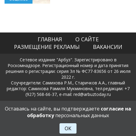
ГЛАВНАЯ
О САЙТЕ
РАЗМЕЩЕНИЕ РЕКЛАМЫ
ВАКАНСИИ
Сетевое издание "Арбуз". Зарегистрировано в
Роскомнадзоре. Регистрационный номер и дата принятия
решения о регистрации: серия Эл № ФС77-83656 от 26 июля
2022 г.
Соучредители: Самихова Р.М., Старичков А.А., главный
редактор: Самихова Рамиля Мукминовна, тел.редакции: +7
(927) 568-66-37, e-mail: red@arbuztoday.ru
Политика в отношении обработки и защиты персональных
Оставаясь на сайте, вы подтверждаете
согласие на
данных
обработку
персональных данных
18+
ОК