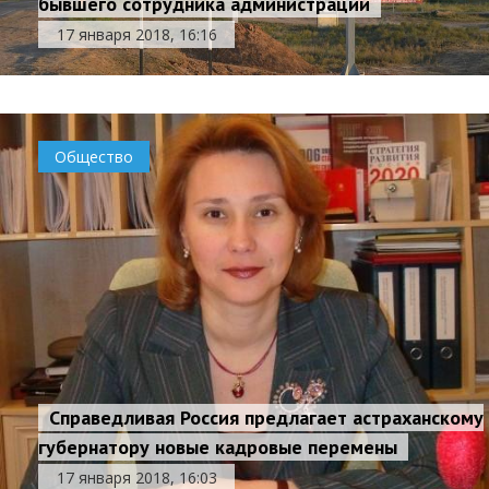
бывшего сотрудника администрации
17 января 2018, 16:16
Общество
Справедливая Россия предлагает астраханскому
губернатору новые кадровые перемены
17 января 2018, 16:03
В Астраханской области ненадолго потеплеет