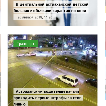
В центральной астраханской детской
больнице объявили карантин по кори
26 января 2018, 11:20
Транспорт
Астраханским водителям начали
приходить первые штрафы за стоп-
линию