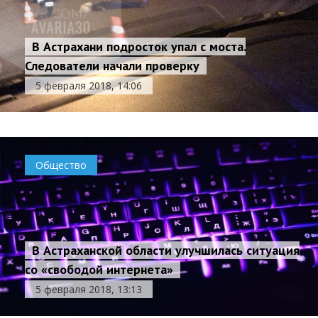
В Астрахани подросток упал с моста.
Следователи начали проверку
5 февраля 2018, 14:06
Общество
В Астраханской области улучшилась ситуация
со «свободой интернета»
5 февраля 2018, 13:13