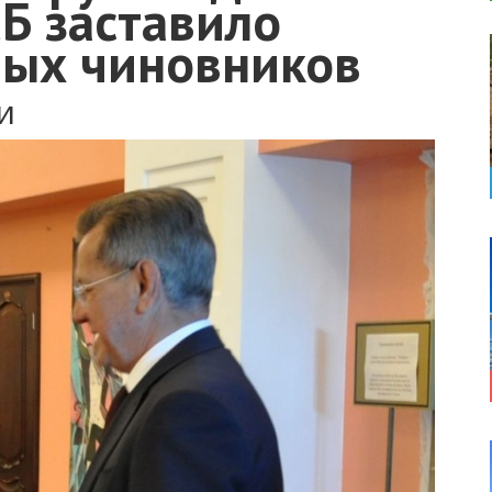
Б заставило
ных чиновников
и