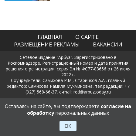
ГЛАВНАЯ
О САЙТЕ
РАЗМЕЩЕНИЕ РЕКЛАМЫ
ВАКАНСИИ
Сетевое издание "Арбуз". Зарегистрировано в
Роскомнадзоре. Регистрационный номер и дата принятия
решения о регистрации: серия Эл № ФС77-83656 от 26 июля
2022 г.
Соучредители: Самихова Р.М., Старичков А.А., главный
редактор: Самихова Рамиля Мукминовна, тел.редакции: +7
(927) 568-66-37, e-mail: red@arbuztoday.ru
Политика в отношении обработки и защиты персональных
Оставаясь на сайте, вы подтверждаете
согласие на
данных
обработку
персональных данных
18+
ОК