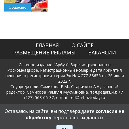
Общество
ГЛАВНАЯ
О САЙТЕ
РАЗМЕЩЕНИЕ РЕКЛАМЫ
ВАКАНСИИ
Сетевое издание "Арбуз". Зарегистрировано в
Роскомнадзоре. Регистрационный номер и дата принятия
решения о регистрации: серия Эл № ФС77-83656 от 26 июля
2022 г.
Соучредители: Самихова Р.М., Старичков А.А., главный
редактор: Самихова Рамиля Мукминовна, тел.редакции: +7
(927) 568-66-37, e-mail: red@arbuztoday.ru
Политика в отношении обработки и защиты персональных
Оставаясь на сайте, вы подтверждаете
согласие на
данных
обработку
персональных данных
18+