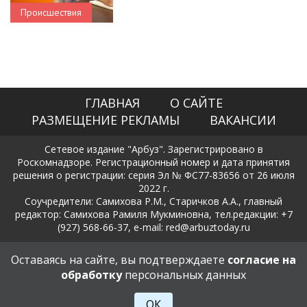
Происшествия
ГЛАВНАЯ
О САЙТЕ
РАЗМЕЩЕНИЕ РЕКЛАМЫ
ВАКАНСИИ
Сетевое издание "Арбуз". Зарегистрировано в
Роскомнадзоре. Регистрационный номер и дата принятия
решения о регистрации: серия Эл № ФС77-83656 от 26 июля
2022 г.
Соучредители: Самихова Р.М., Старичков А.А., главный
редактор: Самихова Рамиля Мукминовна, тел.редакции: +7
(927) 568-66-37, e-mail: red@arbuztoday.ru
Политика в отношении обработки и защиты персональных
Оставаясь на сайте, вы подтверждаете
согласие на
данных
обработку
персональных данных
18+
ОК