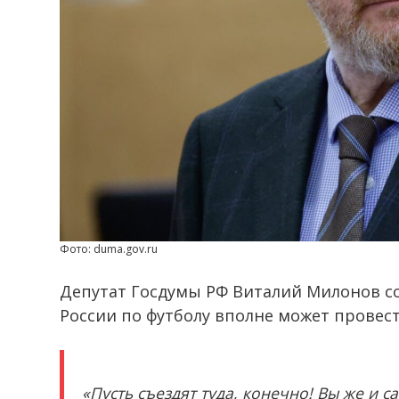
Фото: duma.gov.ru
Депутат Госдумы РФ Виталий Милонов 
России по футболу вполне может провес
«Пусть съездят туда, конечно! Вы же и с