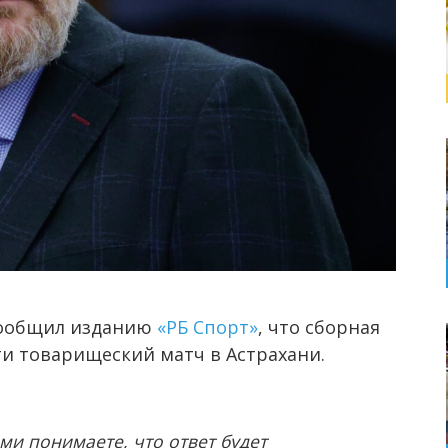
сообщил изданию
«РБ Спорт»
, что сборная
ти товарищеский матч в Астрахани.
ами понимаете, что ответ будет