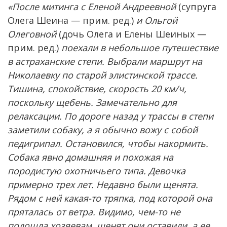
«После митинга с Еленой Андреевной
(супруга
Олега Шеина — прим. ред.)
и Ольгой
Олеговной
(дочь Олега и Елены Шеиных —
прим. ред.)
поехали в небольшое путешествие
в астраханские степи. Выбрали маршрут на
Николаевку по старой элистинской трассе.
Тишина, спокойствие, скорость 20 км/ч,
поскольку щебень. Замечательно для
релаксации. По дороге назад у трассы в степи
заметили собаку, а я обычно вожу с собой
педигрипал. Остановился, чтобы накормить.
Собака явно домашняя и похожая на
породистую охотничьего типа. Девочка
примерно трех лет. Недавно были щенята.
Рядом с ней какая-то тряпка, под которой она
пряталась от ветра. Видимо, чем-то не
подошла хозяевам, щенят они оставили, а ее