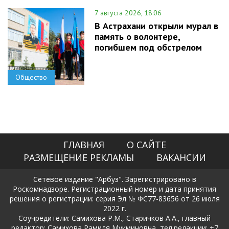
7 августа 2026, 18:06
В Астрахани открыли мурал в
память о волонтере,
погибшем под обстрелом
Общество
ГЛАВНАЯ
О САЙТЕ
РАЗМЕЩЕНИЕ РЕКЛАМЫ
ВАКАНСИИ
Сетевое издание "Арбуз". Зарегистрировано в
Роскомнадзоре. Регистрационный номер и дата принятия
решения о регистрации: серия Эл № ФС77-83656 от 26 июля
2022 г.
Соучредители: Самихова Р.М., Старичков А.А., главный
редактор: Самихова Рамиля Мукминовна, тел.редакции: +7