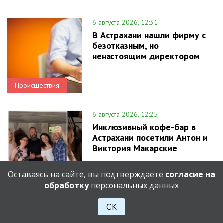
6 августа 2026, 12:31
В Астрахани нашли фирму с
безотказным, но
ненастоящим директором
Происшествия
6 августа 2026, 12:25
Инклюзивный кофе-бар в
Астрахани посетили Антон и
Виктория Макарские
Оставаясь на сайте, вы подтверждаете
согласие на
Город
обработку
персональных данных
ОК