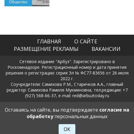
Общество
ГЛАВНАЯ
О САЙТЕ
РАЗМЕЩЕНИЕ РЕКЛАМЫ
ВАКАНСИИ
Сетевое издание "Арбуз". Зарегистрировано в
Роскомнадзоре. Регистрационный номер и дата принятия
решения о регистрации: серия Эл № ФС77-83656 от 26 июля
2022 г.
Соучредители: Самихова Р.М., Старичков А.А., главный
редактор: Самихова Рамиля Мукминовна, тел.редакции: +7
(927) 568-66-37, e-mail: red@arbuztoday.ru
Политика в отношении обработки и защиты персональных
Оставаясь на сайте, вы подтверждаете
согласие на
данных
обработку
персональных данных
18+
ОК