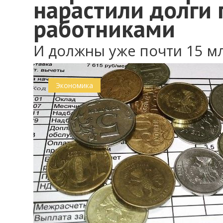
нарастили долги 
работниками
И должны уже почти 15 мл
0
Экономика