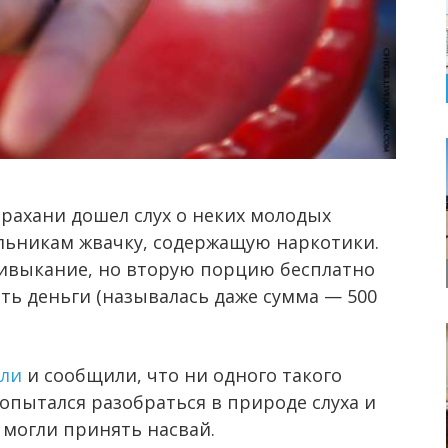
трахани дошел слух о неких молодых
льникам жвачку, содержащую наркотики.
привыкание, но вторую порцию бесплатно
ить деньги (называлась даже сумма — 500
гли
и сообщили, что ни одного такого
попытался разобраться в природе слуха и
 могли принять насвай.