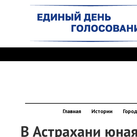
Главная
Истории
Горо
В Астрахани юна