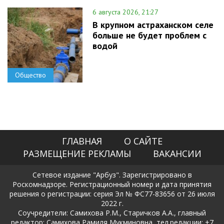
6 августа 2026, 21:27
В крупном астраханском селе
больше не будет проблем с
водой
Общество
ГЛАВНАЯ
О САЙТЕ
РАЗМЕЩЕНИЕ РЕКЛАМЫ
ВАКАНСИИ
Сетевое издание "Арбуз". Зарегистрировано в
Роскомнадзоре. Регистрационный номер и дата принятия
решения о регистрации: серия Эл № ФС77-83656 от 26 июля
2022 г.
Соучредители: Самихова Р.М., Старичков А.А., главный
редактор: Самихова Рамиля Мукминовна, тел.редакции: +7