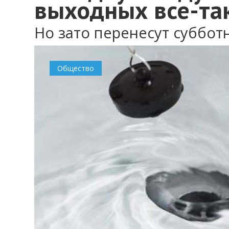
выходных все-та
Но зато перенесут суббот
Общество