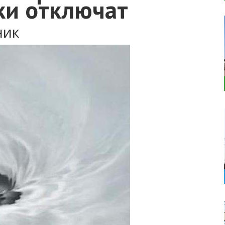
ки отключат
ник