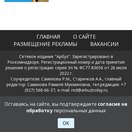
ГЛАВНАЯ
О САЙТЕ
РАЗМЕЩЕНИЕ РЕКЛАМЫ
ВАКАНСИИ
Сетевое издание "Арбуз". Зарегистрировано в
Роскомнадзоре. Регистрационный номер и дата принятия
решения о регистрации: серия Эл № ФС77-83656 от 26 июля
2022 г.
Соучредители: Самихова Р.М., Старичков А.А., главный
редактор: Самихова Рамиля Мукминовна, тел.редакции: +7
(927) 568-66-37, e-mail: red@arbuztoday.ru
Политика в отношении обработки и защиты персональных
Оставаясь на сайте, вы подтверждаете
согласие на
данных
обработку
персональных данных
18+
ОК