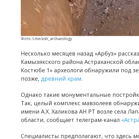
Фото: t.me/astr_archaeology
Несколько месяцев назад «Арбуз» рассказ
Камызякского района Астраханской обла
Костюбе 1» археологи обнаружили под з
позже,
древний храм
.
Однако такие монументальные постройки
Так, целый комплекс мавзолеев обнаруж
имени А.Х. Халикова АН РТ возле села Ла
области, сообщает телеграм-канал
«Астр
Специалисты предполагают, что здесь м