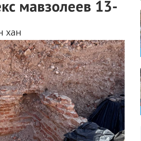
кс мавзолеев 13-
н хан