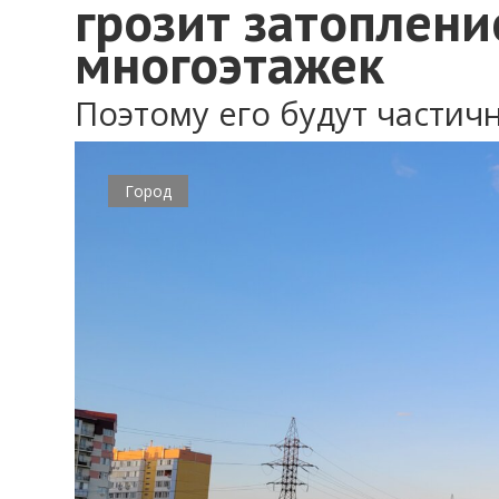
грозит затоплен
многоэтажек
Поэтому его будут частич
Город