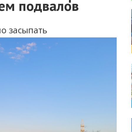
ием подвалов
но засыпать