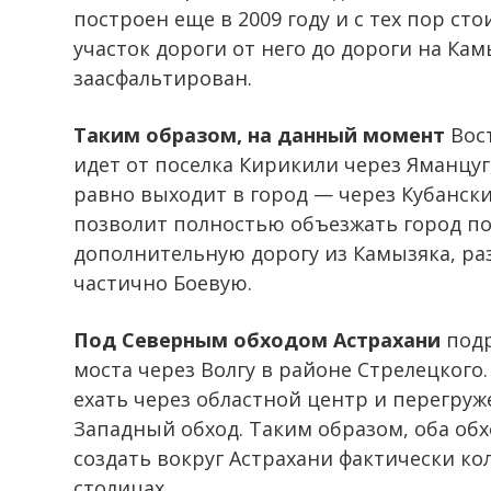
построен еще в 2009 году и с тех пор ст
участок дороги от него до дороги на Кам
заасфальтирован.
Таким образом, на данный момент
Вост
идет от поселка Кирикили через Яманцуг,
равно выходит в город — через Кубанск
позволит полностью объезжать город по 
дополнительную дорогу из Камызяка, ра
частично Боевую.
Под Северным обходом Астрахани
подр
моста через Волгу в районе Стрелецкого
ехать через областной центр и перегруж
Западный обход. Таким образом, оба обхо
создать вокруг Астрахани фактически ко
столицах.