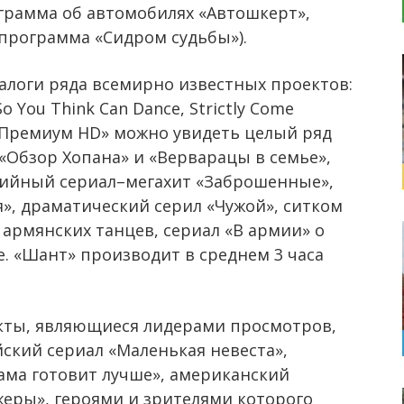
ограмма об автомобилях «Автошкерт»,
 программа «Сидром судьбы»).
алоги ряда всемирно известных проектов:
o You Think Can Dance, Strictly Come
нт Премиум HD» можно увидеть целый ряд
«Обзор Хопана» и «Верварацы в семье»,
ийный сериал–мегахит «Заброшенные»,
», драматический серил «Чужой», ситком
 армянских танцев, сериал «В армии» о
е. «Шант» производит в среднем 3 часа
кты, являющиеся лидерами просмотров,
ский сериал «Маленькая невеста»,
ма готовит лучше», американский
еры», героями и зрителями которого