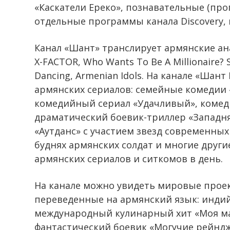
«Каскатели Ереко», познавательные (пр
отдельные программы канала Discovery,
Канал «Шант» транслирует армянские ан
X-FACTOR, Who Wants To Be A Millionaire? S
Dancing, Armenian Idols. На канале «Ша
армянских сериалов: семейные комедии 
комедийный сериал «Удачливый», комед
драматический боевик-триллер «Западня
«Аутданс» с участием звезд современных
буднях армянских солдат и многие други
армянских сериалов и ситкомов в день.
На канале можно увидеть мировые прое
переведенные на армянский язык: индий
международный кулинарный хит «Моя ма
фантастический боевик «Могучие рейндж