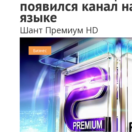
появился канал 
языке
Шант Премиум HD
Бизнес