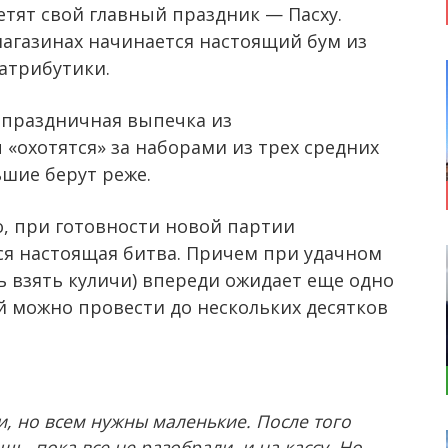
метят свой главный праздник — Пасху.
магазинах начинается настоящий бум из
атрибутики.
 праздничная выпечка из
 «охотятся» за наборами из трех средних
ьшие берут реже.
, при готовности новой партии
ся настоящая битва. Причем при удачном
ь взять куличи) впереди ожидает еще одно
й можно провести до нескольких десятков
и, но всем нужны маленькие. После того
шь, пока все не разобрали, и на кассу. Но