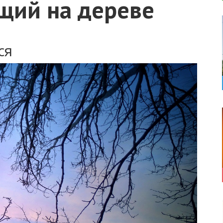
щий на дереве
ся