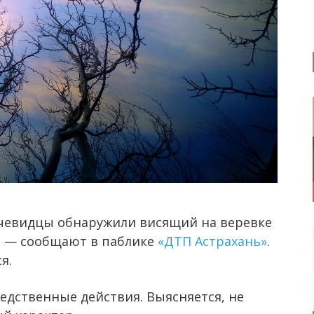
чевидцы обнаружили висящий на веревке
у, — сообщают в паблике
«ДТП Астрахань»
.
я.
едственные действия. Выясняется, не