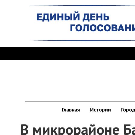
Главная
Истории
Горо
В микрорайоне Б