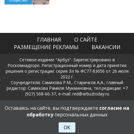
ГЛАВНАЯ
О САЙТЕ
РАЗМЕЩЕНИЕ РЕКЛАМЫ
ВАКАНСИИ
Сетевое издание "Арбуз". Зарегистрировано в
Роскомнадзоре. Регистрационный номер и дата принятия
решения о регистрации: серия Эл № ФС77-83656 от 26 июля
2022 г.
Соучредители: Самихова Р.М., Старичков А.А., главный
редактор: Самихова Рамиля Мукминовна, тел.редакции: +7
(927) 568-66-37, e-mail: red@arbuztoday.ru
Политика в отношении обработки и защиты персональных
Оставаясь на сайте, вы подтверждаете
согласие на
данных
обработку
персональных данных
18+
ОК