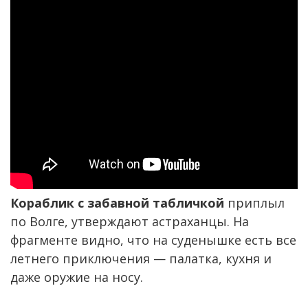
Кораблик с забавной табличкой
приплыл
по Волге, утверждают астраханцы. На
фрагменте видно, что на суденышке есть все
летнего приключения — палатка, кухня и
даже оружие на носу.