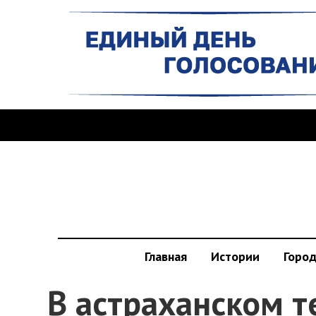
Главная
Истории
Горо
В астраханском т