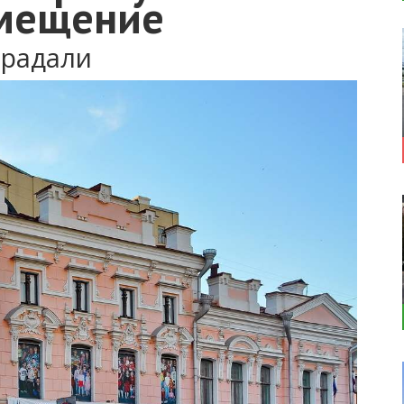
омещение
традали