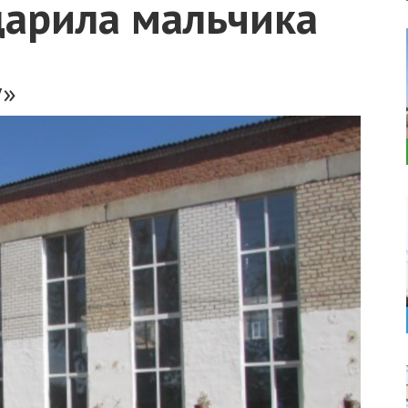
дарила мальчика
у»