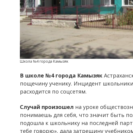
Школа №4 города Камызяк
В школе №4 города Камызяк
Астраханск
пощечину ученику. Инцидент школьники 
расходится по соцсетям.
Случай произошел
на уроке обществозна
понимаешь для себя, что значит быть п
подошла к школьнику на последней парте
тебе говорю», дала затрещину учебником