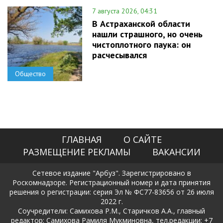
7 августа 2026, 04:31
В Астраханской области
нашли страшного, но очень
чистоплотного паука: он
расчесывался
Общество
ГЛАВНАЯ
О САЙТЕ
РАЗМЕЩЕНИЕ РЕКЛАМЫ
ВАКАНСИИ
Сетевое издание "Арбуз". Зарегистрировано в
Роскомнадзоре. Регистрационный номер и дата принятия
решения о регистрации: серия Эл № ФС77-83656 от 26 июля
2022 г.
Соучредители: Самихова Р.М., Старичков А.А., главный
редактор: Самихова Рамиля Мукминовна, тел.редакции: +7