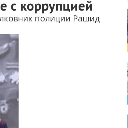
е с коррупцией
олковник полиции Рашид