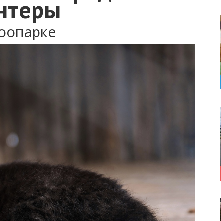
нтеры
зоопарке