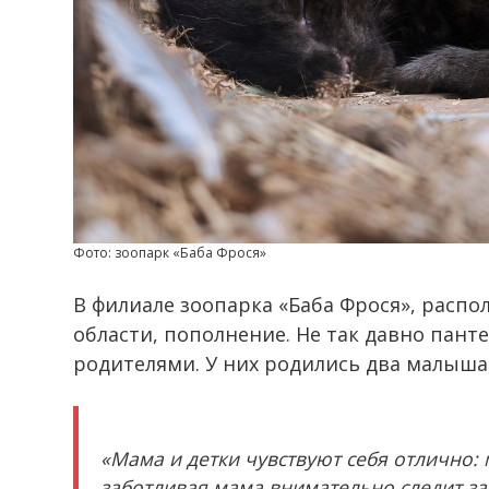
Фото: зоопарк «Баба Фрося»
В филиале зоопарка «Баба Фрося», распо
области, пополнение. Не так давно пант
родителями. У них родились два малыша,
«Мама и детки чувствуют себя отлично:
заботливая мама внимательно следит за