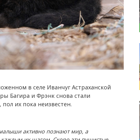
ложенном в селе Иванчуг Астраханской
еры Багира и Фрэнк снова стали
 пол их пока неизвестен.
 малыши активно познают мир, а
 каждым их шагом. Скоро эти пушистые