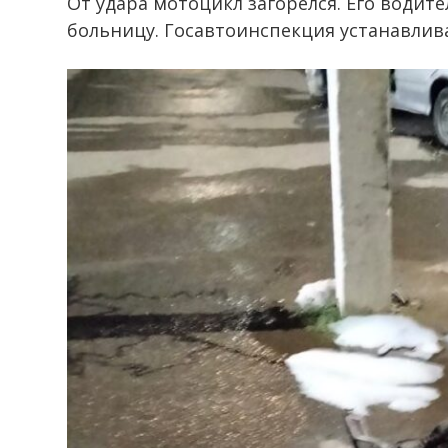
От удара мотоцикл загорелся. Его водит
больницу. Госавтоинспекция устанавлив