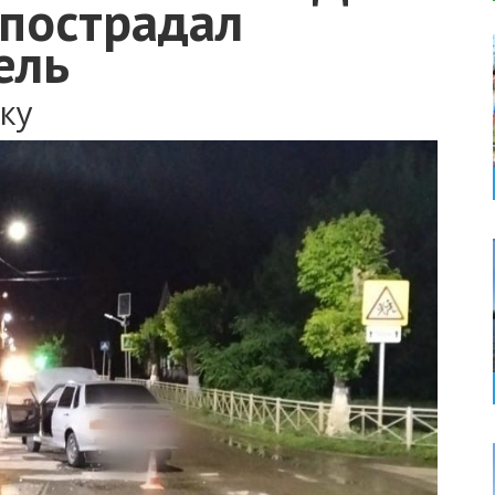
 пострадал
ель
ку