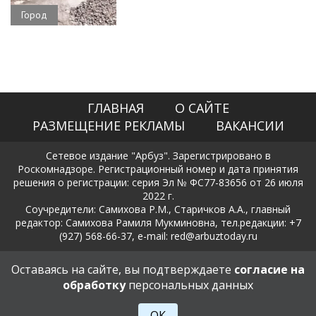
Город
ГЛАВНАЯ
О САЙТЕ
РАЗМЕЩЕНИЕ РЕКЛАМЫ
ВАКАНСИИ
Сетевое издание "Арбуз". Зарегистрировано в
Роскомнадзоре. Регистрационный номер и дата принятия
решения о регистрации: серия Эл № ФС77-83656 от 26 июля
2022 г.
Соучредители: Самихова Р.М., Старичков А.А., главный
редактор: Самихова Рамиля Мукминовна, тел.редакции: +7
(927) 568-66-37, e-mail: red@arbuztoday.ru
Политика в отношении обработки и защиты персональных
Оставаясь на сайте, вы подтверждаете
согласие на
данных
обработку
персональных данных
18+
ОК