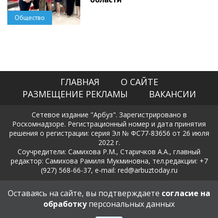
Общество
ГЛАВНАЯ
О САЙТЕ
РАЗМЕЩЕНИЕ РЕКЛАМЫ
ВАКАНСИИ
Сетевое издание "Арбуз". Зарегистрировано в
Роскомнадзоре. Регистрационный номер и дата принятия
решения о регистрации: серия Эл № ФС77-83656 от 26 июля
2022 г.
Соучредители: Самихова Р.М., Старичков А.А., главный
редактор: Самихова Рамиля Мукминовна, тел.редакции: +7
(927) 568-66-37, e-mail: red@arbuztoday.ru
Политика в отношении обработки и защиты персональных
Оставаясь на сайте, вы подтверждаете
согласие на
данных
обработку
персональных данных
18+