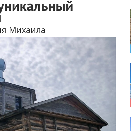
 уникальный
м
ия Михаила