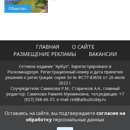
Общество
ГЛАВНАЯ
О САЙТЕ
РАЗМЕЩЕНИЕ РЕКЛАМЫ
ВАКАНСИИ
Сетевое издание "Арбуз". Зарегистрировано в
Роскомнадзоре. Регистрационный номер и дата принятия
решения о регистрации: серия Эл № ФС77-83656 от 26 июля
2022 г.
Соучредители: Самихова Р.М., Старичков А.А., главный
редактор: Самихова Рамиля Мукминовна, тел.редакции: +7
(927) 568-66-37, e-mail: red@arbuztoday.ru
Политика в отношении обработки и защиты персональных
Оставаясь на сайте, вы подтверждаете
согласие на
данных
обработку
персональных данных
18+